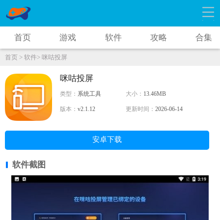
首页
游戏
软件
攻略
合集
首页 >
软件>
咪咕投屏
咪咕投屏
类型：
系统工具
大小：
13.46MB
版本：
v2.1.12
更新时间：
2026-06-14
安卓下载
软件截图