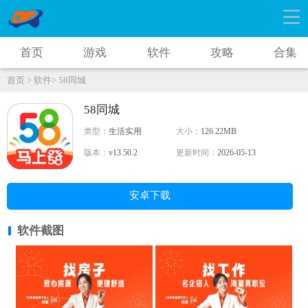
首页
游戏
软件
攻略
合集
首页 >
软件>
58同城
58同城
类型：
生活实用
大小：
126.22MB
版本：
v13.50.2
更新时间：
2026-05-13
安卓下载
软件截图