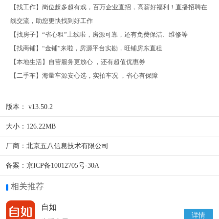
【找工作】岗位超多超有戏，百万企业直招，高薪好福利！直播招聘在
线交流，助您更快找到好工作
【找房子】“省心租”上线啦，房源可靠，还有免费保洁、维修等
【找商铺】“金铺”来啦，房源平台实勘，旺铺房东直租
【本地生活】自营服务更放心 ，还有超值优惠券
【二手车】海量车源安心选，实拍车况 ，省心有保障
版本：
v13.50.2
大小：
126.22MB
厂商：
北京五八信息技术有限公司
备案：
京ICP备10012705号-30A
相关推荐
自如
详情