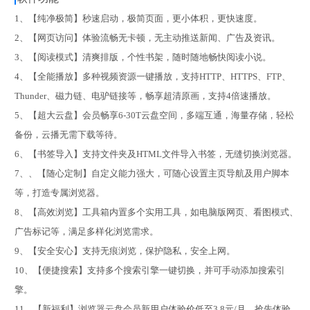
1、【纯净极简】秒速启动，极简页面，更小体积，更快速度。
2、【网页访问】体验流畅无卡顿，无主动推送新闻、广告及资讯。
3、【阅读模式】清爽排版，个性书架，随时随地畅快阅读小说。
4、【全能播放】多种视频资源一键播放，支持HTTP、HTTPS、FTP、
Thunder、磁力链、电驴链接等，畅享超清原画，支持4倍速播放。
5、【超大云盘】会员畅享6-30T云盘空间，多端互通，海量存储，轻松
备份，云播无需下载等待。
6、【书签导入】支持文件夹及HTML文件导入书签，无缝切换浏览器。
7、、【随心定制】自定义能力强大，可随心设置主页导航及用户脚本
等，打造专属浏览器。
8、【高效浏览】工具箱内置多个实用工具，如电脑版网页、看图模式、
广告标记等，满足多样化浏览需求。
9、【安全安心】支持无痕浏览，保护隐私，安全上网。
10、【便捷搜索】支持多个搜索引擎一键切换，并可手动添加搜索引
擎。
11、【新福利】浏览器云盘会员新用户体验价低至3.8元/月，抢先体验