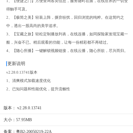
1、【便捷之门】方便查询各类信息，服务随时在握，在线世界的一切变
得触手可及。
2、【极简之美】轻装上阵，摒弃纷扰，回归浏览的纯粹。在这简约之
中，透出一股高尚的美学追求。
3、【宝藏之旅】轻松定制播放列表，在线连播，如同探险家发现宝藏一
般，兴奋不已。稍后观看的功能，让每一份精彩都不再错过。
4、【随心所播】一键解锁视频链接，在线云播，随心所欲，尽兴而归。
更新说明
v2.28.0.13741版本
1、清爽模式加载速度优化
2、已知问题和性能优化，提升流畅性
版本：
v2.28.0.13741
大小：
57.95MB
备案：
粤B2-20050219-22A